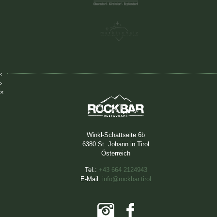
‹
›
×
Winkl-Schattseite 6b
6380 St. Johann in Tirol
Österreich
Tel.:
+43 664 2124943
E-Mail:
info@rockbar.tirol