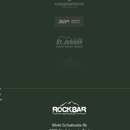
‹
›
×
Winkl-Schattseite 6b